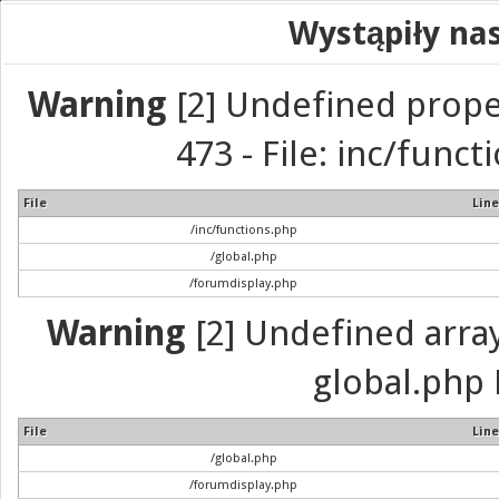
Wystąpiły na
Warning
[2] Undefined prope
473 - File: inc/func
File
Line
/inc/functions.php
/global.php
/forumdisplay.php
Warning
[2] Undefined array 
global.php 
File
Line
/global.php
/forumdisplay.php