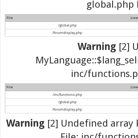
global.php 
File
Line
/global.php
/forumdisplay.php
Warning
[2] 
MyLanguage::$lang_selec
inc/functions.p
File
Line
/inc/functions.php
/global.php
/forumdisplay.php
Warning
[2] Undefined array k
File: inc/function