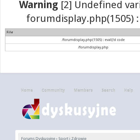
Warning
[2] Undefined vari
forumdisplay.php(1505) : 
File
/forumdisplay.php(1505) : eval()'d code
/forumdisplay.php
Home
Community
Members
Search
Help
Forums Dyskusyjne
›
Sport i Zdrowie