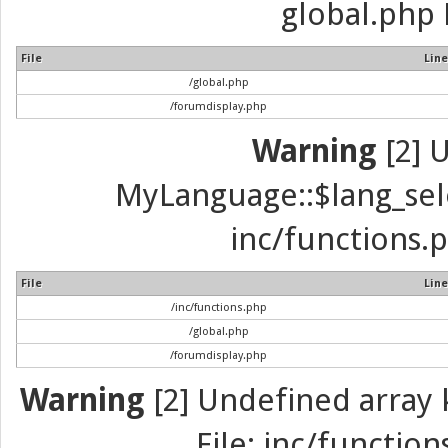
global.php 
File
Line
/global.php
/forumdisplay.php
Warning
[2] 
MyLanguage::$lang_selec
inc/functions.p
File
Line
/inc/functions.php
/global.php
/forumdisplay.php
Warning
[2] Undefined array k
File: inc/function