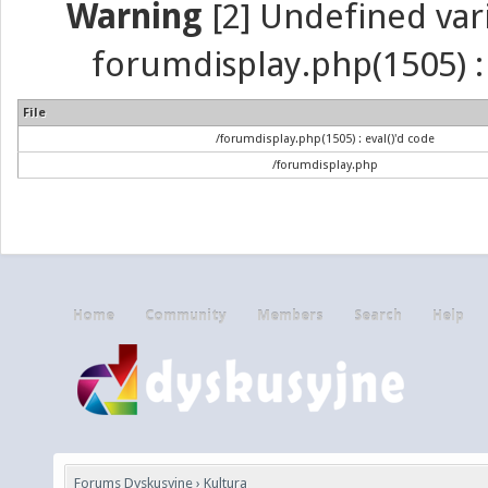
Warning
[2] Undefined vari
forumdisplay.php(1505) : 
File
/forumdisplay.php(1505) : eval()'d code
/forumdisplay.php
Home
Community
Members
Search
Help
Forums Dyskusyjne
›
Kultura