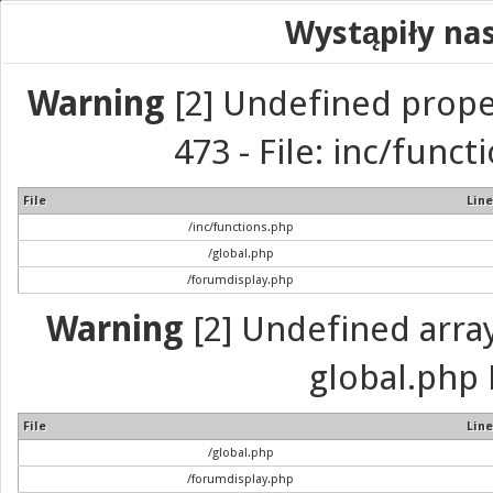
Wystąpiły na
Warning
[2] Undefined prope
473 - File: inc/func
File
Line
/inc/functions.php
/global.php
/forumdisplay.php
Warning
[2] Undefined array 
global.php 
File
Line
/global.php
/forumdisplay.php