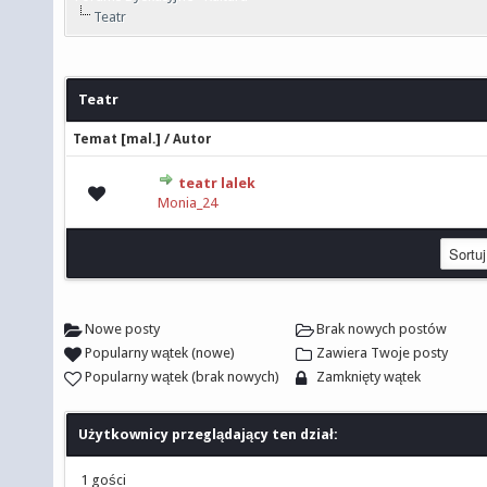
Teatr
Teatr
[
]
/
Temat
mal.
Autor
teatr lalek
0 głosów - średnia ocena: 0 na 5 gwiazdek
Monia_24
Nowe posty
Brak nowych postów
Popularny wątek (nowe)
Zawiera Twoje posty
Popularny wątek (brak nowych)
Zamknięty wątek
Użytkownicy przeglądający ten dział:
1 gości