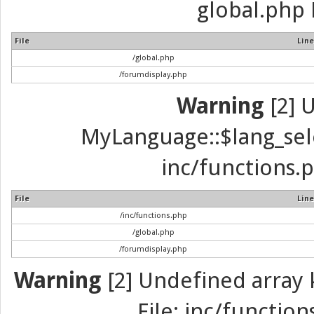
global.php 
File
Line
/global.php
/forumdisplay.php
Warning
[2] 
MyLanguage::$lang_selec
inc/functions.p
File
Line
/inc/functions.php
/global.php
/forumdisplay.php
Warning
[2] Undefined array k
File: inc/function