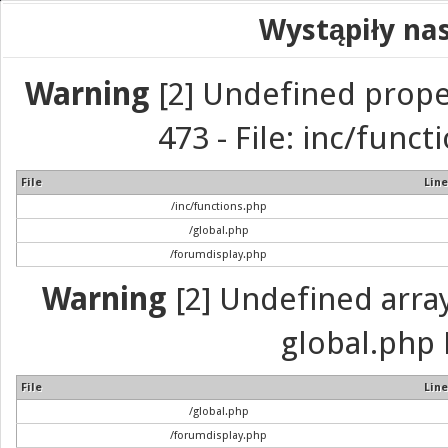
Wystąpiły na
Warning
[2] Undefined prope
473 - File: inc/func
File
Line
/inc/functions.php
/global.php
/forumdisplay.php
Warning
[2] Undefined array 
global.php 
File
Line
/global.php
/forumdisplay.php