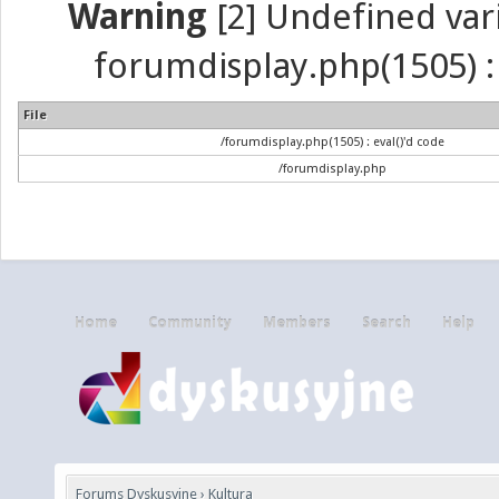
Warning
[2] Undefined vari
forumdisplay.php(1505) : 
File
/forumdisplay.php(1505) : eval()'d code
/forumdisplay.php
Home
Community
Members
Search
Help
Forums Dyskusyjne
›
Kultura