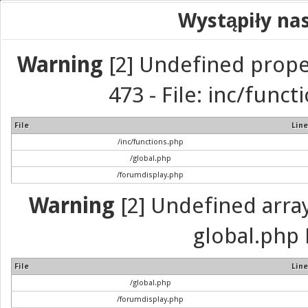
Wystąpiły na
Warning
[2] Undefined prope
473 - File: inc/func
File
Line
/inc/functions.php
/global.php
/forumdisplay.php
Warning
[2] Undefined array 
global.php 
File
Line
/global.php
/forumdisplay.php