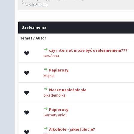
Uzależnienia
Uzależnienia
/
Temat
Autor
czy internet może być uzależnieniem???
0 głosów - średnia ocena: 0 na 5 gwiazdek
sawAnna
Papierosy
0 głosów - średnia ocena: 0 na 5 gwiazdek
Majkel
Nasze uzależnienia
0 głosów - średnia ocena: 0 na 5 gwiazdek
olkademolka
Papierosy
0 głosów - średnia ocena: 0 na 5 gwiazdek
Garbaty anioł
Alkohole - jakie lubicie?
0 głosów - średnia ocena: 0 na 5 gwiazdek