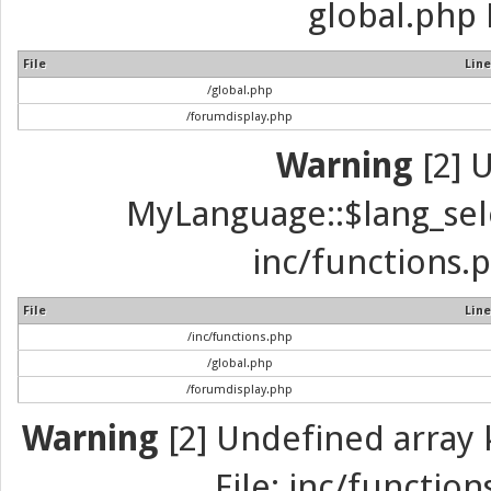
global.php 
File
Line
/global.php
/forumdisplay.php
Warning
[2] 
MyLanguage::$lang_selec
inc/functions.p
File
Line
/inc/functions.php
/global.php
/forumdisplay.php
Warning
[2] Undefined array k
File: inc/function