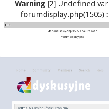
Warning
[2] Undefined vari
forumdisplay.php(1505) : 
File
/forumdisplay.php(1505) : eval()'d code
/forumdisplay.php
Home
Community
Members
Search
Help
Forums Dyskusyjne
›
Życie i Problemy