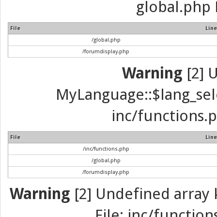
global.php 
File
Line
/global.php
/forumdisplay.php
Warning
[2] 
MyLanguage::$lang_selec
inc/functions.p
File
Line
/inc/functions.php
/global.php
/forumdisplay.php
Warning
[2] Undefined array k
File: inc/function