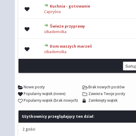
Kuchnia - gotowanie
0 głosów - średnia ocena: 0 na 5 gwiazdek
Capryśna
Świeże przyprawy
0 głosów - średnia ocena: 0 na 5 gwiazdek
olkademolka
Dom waszych marzeń
0 głosów - średnia ocena: 0 na 5 gwiazdek
olkademolka
Nowe posty
Brak nowych postów
Popularny wątek (nowe)
Zawiera Twoje posty
Popularny wątek (brak nowych)
Zamknięty wątek
Użytkownicy przeglądający ten dział:
2 gości