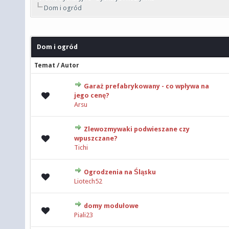
Dom i ogród
Dom i ogród
/
Temat
Autor
Garaż prefabrykowany - co wpływa na
0 głosów - średnia ocena: 0 na 5 gwiazdek
jego cenę?
Arsu
Zlewozmywaki podwieszane czy
0 głosów - średnia ocena: 0 na 5 gwiazdek
wpuszczane?
Tichi
Ogrodzenia na Śląsku
0 głosów - średnia ocena: 0 na 5 gwiazdek
Liotech52
domy modułowe
0 głosów - średnia ocena: 0 na 5 gwiazdek
Piali23