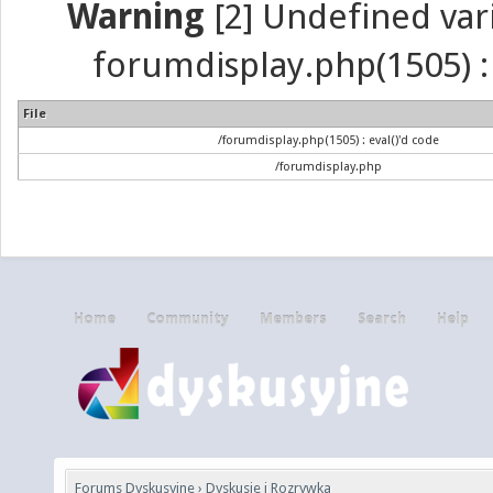
Warning
[2] Undefined vari
forumdisplay.php(1505) : 
File
/forumdisplay.php(1505) : eval()'d code
/forumdisplay.php
Home
Community
Members
Search
Help
Forums Dyskusyjne
›
Dyskusje i Rozrywka