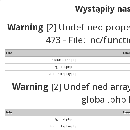
Wystąpiły na
Warning
[2] Undefined prope
473 - File: inc/func
File
Line
/inc/functions.php
/global.php
/forumdisplay.php
Warning
[2] Undefined array 
global.php 
File
Line
/global.php
/forumdisplay.php