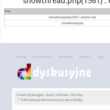
showthread.php(1561) : e
File
/showthread.php(1561) : eval()'d code
/showthread.php
Home
Community
Members
Search
Help
Forums Dyskusyjne
›
Sport i Zdrowie
›
Choroby
Schorzenia przenoszone przez wesz ludzką