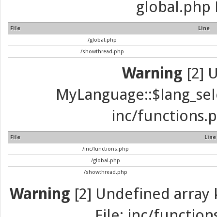
global.php 
File
Line
/global.php
/showthread.php
Warning
[2] 
MyLanguage::$lang_selec
inc/functions.p
File
Line
/inc/functions.php
/global.php
/showthread.php
Warning
[2] Undefined array k
File: inc/function