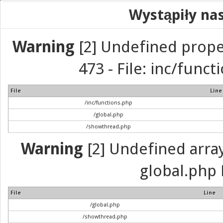
Wystąpiły na
Warning
[2] Undefined prope
473 - File: inc/func
File
Line
/inc/functions.php
/global.php
/showthread.php
Warning
[2] Undefined array 
global.php 
File
Line
/global.php
/showthread.php