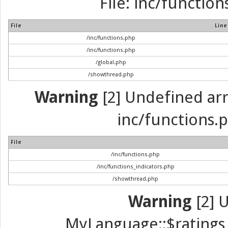
File: inc/function
File
Line
/inc/functions.php
/inc/functions.php
/global.php
/showthread.php
Warning
[2] Undefined arra
inc/functions.p
File
/inc/functions.php
/inc/functions_indicators.php
/showthread.php
Warning
[2] 
MyLanguage::$ratings_u