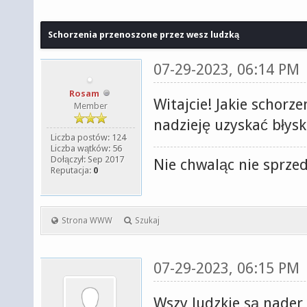
Schorzenia przenoszone przez wesz ludzką
07-29-2023, 06:14 PM
Rosam
Witajcie! Jakie schor
Member
nadzieję uzyskać błys
Liczba postów: 124
Liczba wątków: 56
Dołączył: Sep 2017
Nie chwaląc nie sprzed
Reputacja:
0
Strona WWW
Szukaj
07-29-2023, 06:15 PM
Wszy ludzkie są nade