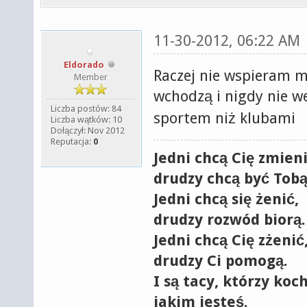
11-30-2012, 06:22 AM
Eldorado
Raczej nie wspieram mi
Member
wchodzą i nigdy nie w
Liczba postów: 84
sportem niż klubami
Liczba wątków: 10
Dołączył: Nov 2012
Reputacja:
0
Jedni chcą Cię zmieni
drudzy chcą być Tobą
Jedni chcą się żenić,
drudzy rozwód biorą.
Jedni chcą Cię zżenić
drudzy Ci pomogą.
I są tacy, którzy koc
jakim jesteś.