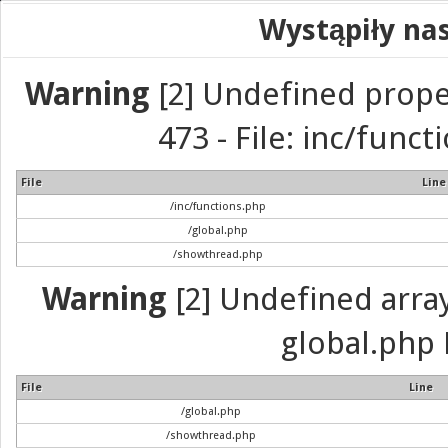
Wystąpiły na
Warning
[2] Undefined prope
473 - File: inc/func
File
Line
/inc/functions.php
/global.php
/showthread.php
Warning
[2] Undefined array 
global.php 
File
Line
/global.php
/showthread.php