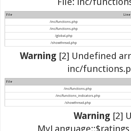
File: inc/function
File
Line
/inc/functions.php
/inc/functions.php
/global.php
/showthread.php
Warning
[2] Undefined arra
inc/functions.p
File
/inc/functions.php
/inc/functions_indicators.php
/showthread.php
Warning
[2] 
MyLanguage::$ratings_u