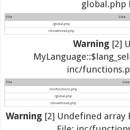
global.php 
File
Line
/global.php
/showthread.php
Warning
[2] 
MyLanguage::$lang_selec
inc/functions.p
File
Line
/inc/functions.php
/global.php
/showthread.php
Warning
[2] Undefined array k
File: inc/function