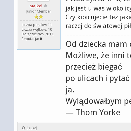
Majkel
jak jest u was w okolic
Junior Member
Czy kibicujecie też jak
raczej do światowej pił
Liczba postów: 11
Liczba wątków: 10
Dołączył: Nov 2012
Reputacja:
0
Od dziecka mam d
Możliwe, że inni t
przecież biegać
po ulicach i pytać
ja.
Wylądowałbym pe
— Thom Yorke
Szukaj