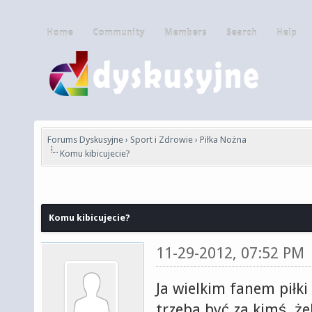
Home
Community
Members
Search
Help
Forums Dyskusyjne
›
Sport i Zdrowie
›
Piłka Nożna
Komu kibicujecie?
Komu kibicujecie?
11-29-2012, 07:52 PM
Ja wielkim fanem piłki
trzeba być za kimś, ż